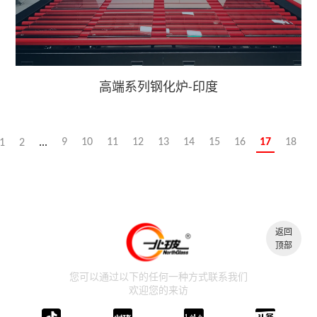
高端系列钢化炉-印度
9
10
11
12
13
14
15
16
17
18
1
2
...
返回
顶部
您可以通过以下的任何一种方式联系我们
欢迎您的来访